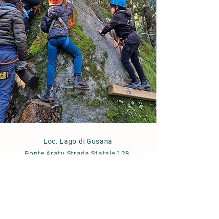
Loc. Lago di Gusana
Ponte Aratu Strada Statale 128,
08020
Ovodda-Gavoi NU km 133
3400919225
parcoavventurataloro@gmail.com