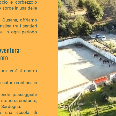
ccio e corbezzolo
o sorge in una delle
i Gusana, offriamo
alina tra i sentieri
re, in ogni periodo
vventura:
loro
ura, vi è il nostro
a natura continua in
pende passeggiate
ritorio circostante,
ra Sardegna.
le una scuola di