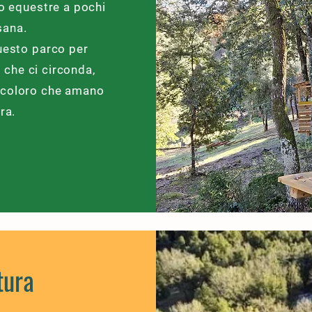
ro equestre a pochi
sana.
uesto parco per
 che ci circonda,
i coloro che amano
ura.
tura